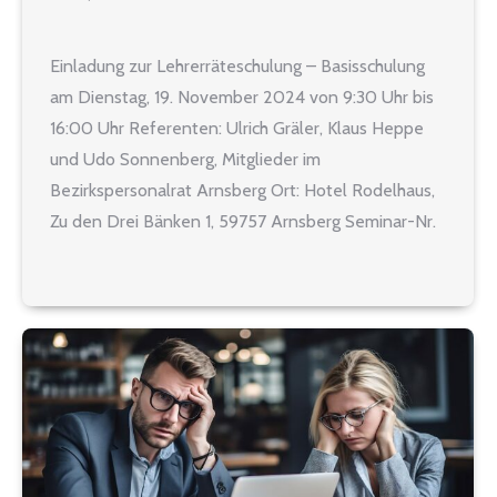
Einladung zur Lehrerräteschulung – Basisschulung
am Dienstag, 19. November 2024 von 9:30 Uhr bis
16:00 Uhr Referenten: Ulrich Gräler, Klaus Heppe
und Udo Sonnenberg, Mitglieder im
Bezirkspersonalrat Arnsberg Ort: Hotel Rodelhaus,
Zu den Drei Bänken 1, 59757 Arnsberg Seminar-Nr.
2024-1119 Kursinhalt: In der Basisschulung erhalten
neu gewählte und auch bereits im Amt befindliche
Lehrerratsmitglieder Informationen…