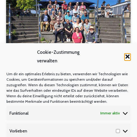
Cookie-Zustimmung
verwalten
Um dir ein optimales Erlebnis zu bieten, verwenden wir Technologien wie
Exkursion ins Forschungszentrum
Cookies, um Geräteinformationen zu speichern und/oder darauf
Jülich
zuzugreifen. Wenn du diesen Technologien zustimmst, können wir Daten
wie das Surfverhalten oder eindeutige IDs auf dieser Website verarbeiten.
Wenn du deine Einwilligung nicht erteilst oder zurückziehst, können
SENIOREN
SENIOREN-VERANSTALTUNGEN-
,
bestimmte Merkmale und Funktionen beeinträchtigt werden.
RÜCKBLICK
Von
Manfred Berretz
2. September 2024
Funktional
Immer aktiv
lehrer nrw-Senioren besuchten am 27.08.2024 das
Vorlieben
Forschungszentrum Jülich. Dort wird in den
Vorlieb