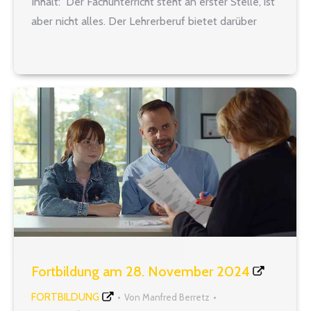
Inhalt: Der Fachunterricht steht an erster Stelle, ist
aber nicht alles. Der Lehrerberuf bietet darüber
hinaus noch viele weitere interessante aber auch
herausfordernde Aufgaben. Rechtssicherheit
verleiht in diesem…
Fortbildung am 28. November 2024
FORTBILDUNG
Von
Manfred Berretz