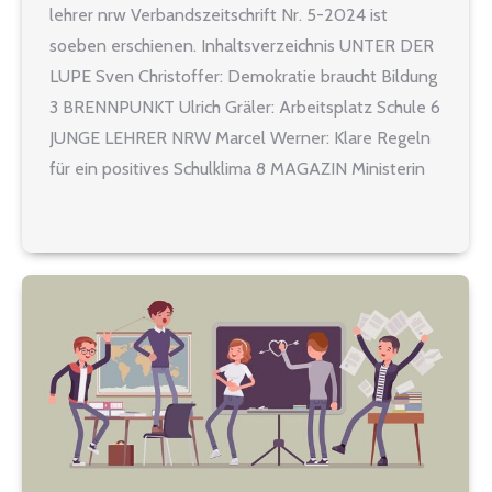
lehrer nrw Verbandszeitschrift Nr. 5-2024 ist
soeben erschienen. Inhaltsverzeichnis UNTER DER
LUPE Sven Christoffer: Demokratie braucht Bildung
3 BRENNPUNKT Ulrich Gräler: Arbeitsplatz Schule 6
JUNGE LEHRER NRW Marcel Werner: Klare Regeln
für ein positives Schulklima 8 MAGAZIN Ministerin
will Basiskompetenzen stärken 10 TITEL Joachim
Göres: »Ich habe nicht auf alles eine Antwort« 12
Studie: Große…