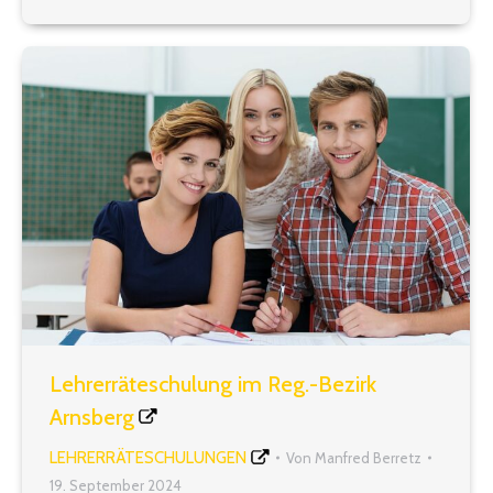
kostenlose Eintrittskarte erhalten. Gehen Sie…
Lehrerräteschulung im Reg.-Bezirk
Arnsberg
LEHRERRÄTESCHULUNGEN
Von
Manfred Berretz
19. September 2024