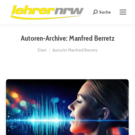
Suche
Search:
Autoren-Archive:
Manfred Berretz
Sie befinden sich hier:
Start
Autor/in Manfred Berretz