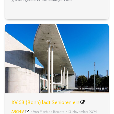
Bundesverfassungsgerichtes zum Erhalt einer
amtsangemessenen Alimentation umgesetzt.
Allerdings muss davon ausgegangen werden, dass
den mit Art. 33 GG vorgegebenen und durch die
Rechtsprechung ausgeschärften…
KV 53 (Bonn) lädt Senioren ein
ARCHIV
Von
Manfred Berretz
13. November 2024