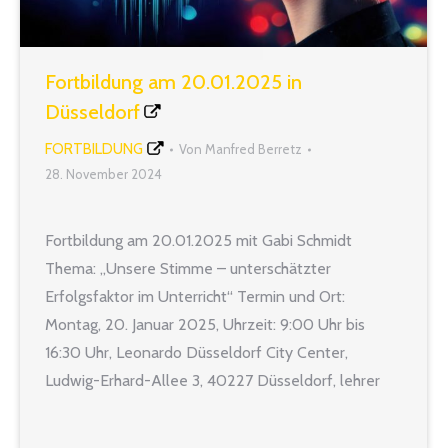
Fortbildung am 20.01.2025 in
Düsseldorf
FORTBILDUNG
Von
Manfred Berretz
28. November 2024
Fortbildung am 20.01.2025 mit Gabi Schmidt
Thema: „Unsere Stimme – unterschätzter
Erfolgsfaktor im Unterricht“ Termin und Ort:
Montag, 20. Januar 2025, Uhrzeit: 9:00 Uhr bis
16:30 Uhr, Leonardo Düsseldorf City Center,
Ludwig-Erhard-Allee 3, 40227 Düsseldorf, lehrer
nrw Seminar-Nr.: 2025-0120 „Alle mal herhören,
bitte!“ Wir alle kennen das: Wir wollen eine wichtige