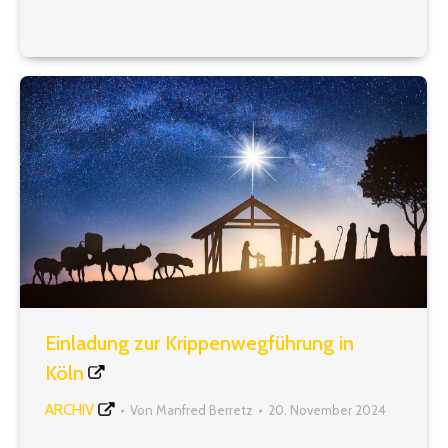
unseres Verbandes in Düsseldorf getroffen, um das
Seniorenprogramm für das bevorstehende Jahr
2025 zu entwickeln. So ist angedacht, am 19.
Februar in der…
Einladung zur Krippenwegführung in
Köln
ARCHIV
Von
Manfred Berretz
20. November 2024