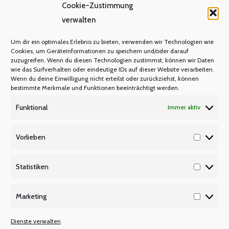
Cookie-Zustimmung
verwalten
Um dir ein optimales Erlebnis zu bieten, verwenden wir Technologien wie
Info der lehrer nrw-Kreisverbände im
Cookies, um Geräteinformationen zu speichern und/oder darauf
Regierungsbezirk Düsseldorf
zuzugreifen. Wenn du diesen Technologien zustimmst, können wir Daten
wie das Surfverhalten oder eindeutige IDs auf dieser Website verarbeiten.
Wenn du deine Einwilligung nicht erteilst oder zurückziehst, können
BEZIRKSPERSONALRÄTE REALSCHULEN
,
bestimmte Merkmale und Funktionen beeinträchtigt werden.
PERSONALRATSINFORMATIONEN
Von
Manfred Berretz
11. November 2024
Funktional
Immer aktiv
Die lehrer nrw-Mitglieder des Bezirkspersonalrats
Vorlieben
Düsseldorf informieren zur Personalversammlung
Vorlieb
2024 Zu den Personalversammlungen 2024 der
Statistiken
Lehrerinnen und Lehrer haben die lehrer nrw-
Statisti
Kreisverbände im Regierungsbezirk Düsseldorf ein
Marketing
Informationsheft mit vielen dienstlich relevanten
Marketi
Informationen zusammengestellt. Sie können es
Dienste verwalten
durch einen Klick auf den nachfolgenden Link