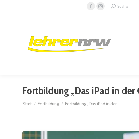
Search:
Suche
Facebook
Instagram
page
page
opens
opens
in
in
new
new
window
window
Fortbildung „Das iPad in der
Sie befinden sich hier:
Start
Fortbildung
Fortbildung „Das iPad in der…