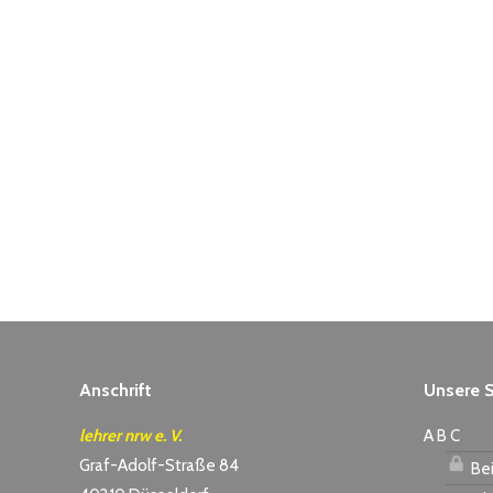
Anschrift
Unsere S
lehrer nrw e. V.
A B C
Graf-Adolf-Straße 84
Bei