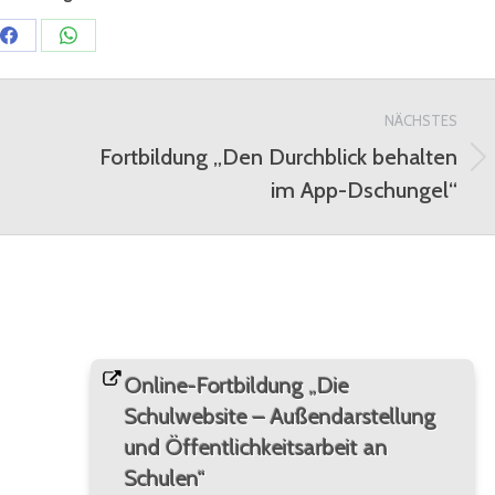
Share
Share
on
on
Facebook
WhatsApp
NÄCHSTES
Fortbildung „Den Durchblick behalten
Nächster
im App-Dschungel“
Beitrag:
Online-Fortbildung „Die
Schulwebsite – Außendarstellung
und Öffentlichkeitsarbeit an
Schulen“