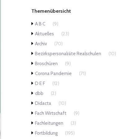
Themenübersicht
A B C
(9)
Aktuelles
(23)
Archiv
(70)
Bezirkspersonalräte Realschulen
(10)
Broschüren
(9)
Corona Pandemie
(71)
D E F
(12)
dbb
(2)
Didacta
(10)
Fach Wirtschaft
(9)
Fachleitungen
(3)
Fortbildung
(195)