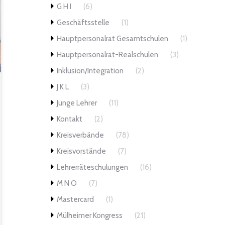
G H I
(6)
Geschäftsstelle
(1)
Hauptpersonalrat Gesamtschulen
(1)
Hauptpersonalrat-Realschulen
(3)
Inklusion/Integration
(2)
J K L
(3)
Junge Lehrer
(11)
Kontakt
(2)
Kreisverbände
(78)
Kreisvorstände
(7)
Lehrerräteschulungen
(16)
M N O
(7)
Mastercard
(1)
Mülheimer Kongress
(21)