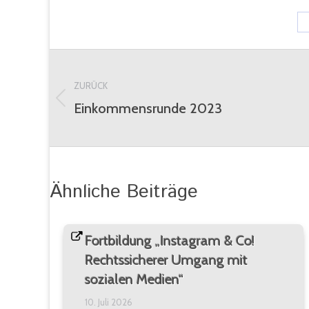
Kommentarnavigation
ZURÜCK
Einkommensrunde 2023
Vorheriger
Beitrag:
Ähnliche Beiträge
Fortbildung „Instagram & Co!
Rechtssicherer Umgang mit
sozialen Medien“
10. Juli 2026