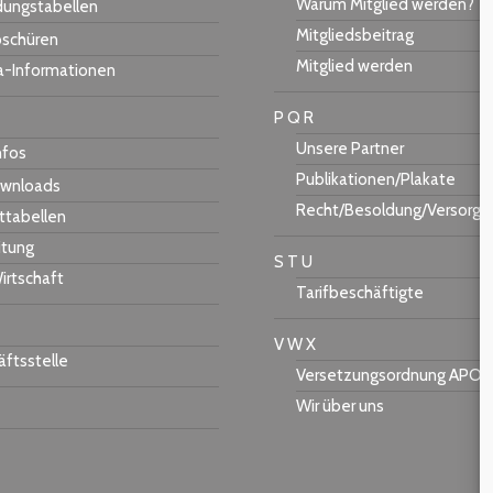
Warum Mitglied werden?
dungstabellen
Mitgliedsbeitrag
schüren
Mitglied werden
a-Informationen
P Q R
Unsere Partner
nfos
Publikationen/Plakate
wnloads
Recht/Besoldung/Versorgu
ttabellen
itung
S T U
irtschaft
Tarifbeschäftigte
V W X
ftsstelle
Versetzungsordnung APO-
Wir über uns