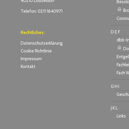
40210 Düsseldorf
Besol
Bro
Telefon: 0211 1640971
Coron
D E F
Rechtliches:
dbb-I
Datenschutzerklärung
Do
Cookie Richtlinie
Entgel
Impressum
Fachle
Kontakt
Fach W
G H I
Geschä
J K L
Links