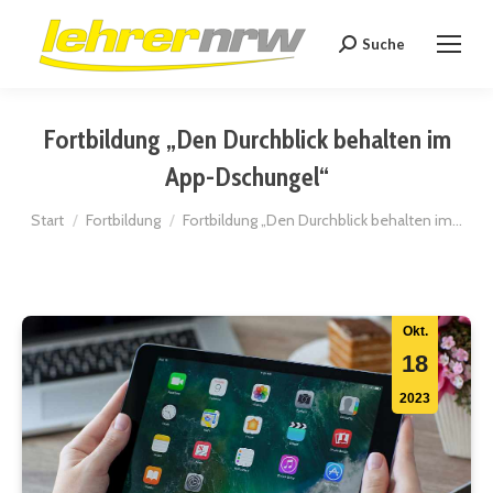
Suche
Search:
Fortbildung „Den Durchblick behalten im
App-Dschungel“
Sie befinden sich hier:
Start
Fortbildung
Fortbildung „Den Durchblick behalten im…
Okt.
18
2023