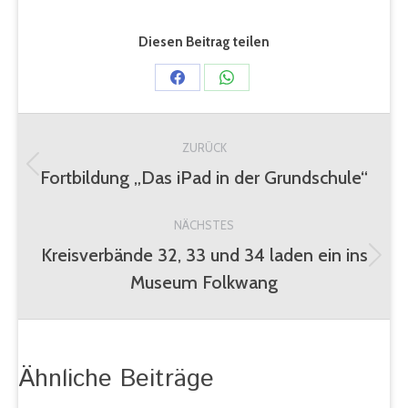
Diesen Beitrag teilen
Share
Share
on
on
Kommentarnavigation
Facebook
WhatsApp
ZURÜCK
Fortbildung „Das iPad in der Grundschule“
Vorheriger
Beitrag:
NÄCHSTES
Kreisverbände 32, 33 und 34 laden ein ins
Nächster
Museum Folkwang
Beitrag:
Ähnliche Beiträge