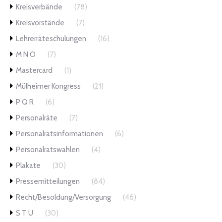
Kreisverbände
(78)
Kreisvorstände
(7)
Lehrerräteschulungen
(16)
M N O
(7)
Mastercard
(1)
Mülheimer Kongress
(21)
P Q R
(6)
Personalräte
(7)
Personalratsinformationen
(6)
Personalratswahlen
(4)
Plakate
(30)
Pressemitteilungen
(84)
Recht/Besoldung/Versorgung
(46)
S T U
(30)