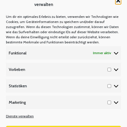
verwalten
M N O
Um dir ein optimales Erlebnis zu bieten, verwenden wir Technologien wie
Mastercard
Cookies, um Geräteinformationen zu speichern und/oder darauf
zuzugreifen. Wenn du diesen Technologien zustimmst, können wir Daten
Warum Mitglied werden?
wie das Surfverhalten oder eindeutige IDs auf dieser Website verarbeiten.
Mitgliedsbeitrag
Wenn du deine Einwilligung nicht erteilst oder zurückziehst, können
bestimmte Merkmale und Funktionen beeinträchtigt werden.
Mitglied werden
Funktional
Immer aktiv
P Q R
Unsere Partner
Vorlieben
Vorlieb
Publikationen/Plakate
Recht/Besoldung/Versorgung
Statistiken
Statisti
S T U
Marketing
Tarifbeschäftigte
Marketi
V W X
Dienste verwalten
Versetzungsordnung APO-SI