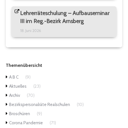
Lehrerräteschulung – Aufbauseminar
III im Reg.-Bezirk Arnsberg
18. Juni 2026
Themenübersicht
A B C
(9)
Aktuelles
(23)
Archiv
(70)
Bezirkspersonalräte Realschulen
(10)
Broschüren
(9)
Corona Pandemie
(71)