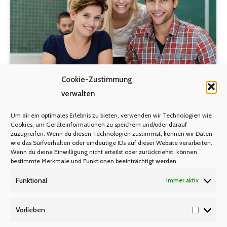
Cookie-Zustimmung
verwalten
Um dir ein optimales Erlebnis zu bieten, verwenden wir Technologien wie
Lehrerräteschulungen 2025 im Reg.-
Cookies, um Geräteinformationen zu speichern und/oder darauf
Bezirk Köln
zuzugreifen. Wenn du diesen Technologien zustimmst, können wir Daten
wie das Surfverhalten oder eindeutige IDs auf dieser Website verarbeiten.
Wenn du deine Einwilligung nicht erteilst oder zurückziehst, können
LEHRERRÄTESCHULUNGEN
Von
Manfred Berretz
bestimmte Merkmale und Funktionen beeinträchtigt werden.
8. Januar 2025
Funktional
Immer aktiv
Einladung zu Basis- und Aufbauschulungen im
Vorlieben
Regierungsbezirk Köln Einladungübersicht mit
Vorlieb