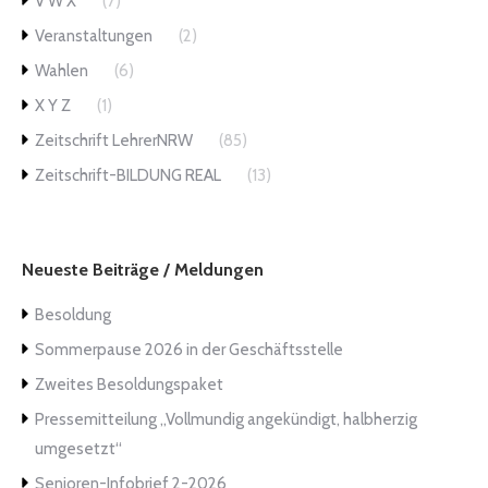
V W X
(7)
Veranstaltungen
(2)
Wahlen
(6)
X Y Z
(1)
Zeitschrift LehrerNRW
(85)
Zeitschrift-BILDUNG REAL
(13)
Neueste Beiträge / Meldungen
Besoldung
Sommerpause 2026 in der Geschäftsstelle
Zweites Besoldungspaket
Pressemitteilung „Vollmundig angekündigt, halbherzig
umgesetzt“
Senioren-Infobrief 2-2026