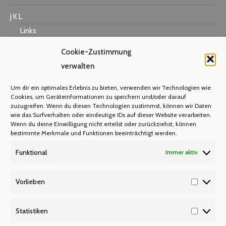
J K L
Links
Cookie-Zustimmung
verwalten
M N O
Um dir ein optimales Erlebnis zu bieten, verwenden wir Technologien wie
Mastercard
Cookies, um Geräteinformationen zu speichern und/oder darauf
zuzugreifen. Wenn du diesen Technologien zustimmst, können wir Daten
Warum Mitglied werden?
wie das Surfverhalten oder eindeutige IDs auf dieser Website verarbeiten.
Mitgliedsbeitrag
Wenn du deine Einwilligung nicht erteilst oder zurückziehst, können
bestimmte Merkmale und Funktionen beeinträchtigt werden.
Mitglied werden
Funktional
Immer aktiv
P Q R
Unsere Partner
Vorlieben
Vorlieb
Publikationen/Plakate
Recht/Besoldung/Versorgung
Statistiken
Statisti