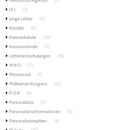
Inklusion/Integration
(2)
J K L
(3)
Junge Lehrer
(11)
Kontakt
(2)
Kreisverbände
(78)
Kreisvorstände
(7)
Lehrerräteschulungen
(16)
M N O
(7)
Mastercard
(1)
Mülheimer Kongress
(21)
P Q R
(6)
Personalräte
(7)
Personalratsinformationen
(6)
Personalratswahlen
(4)