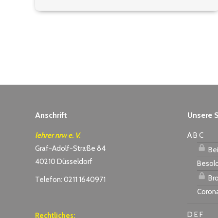
Anschrift
Unsere S
lehrer nrw e. V.
A B C
Graf-Adolf-Straße 84
Bei
40210 Düsseldorf
Besol
Bro
Telefon: 0211 1640971
Coron
D E F
Rechtliches: