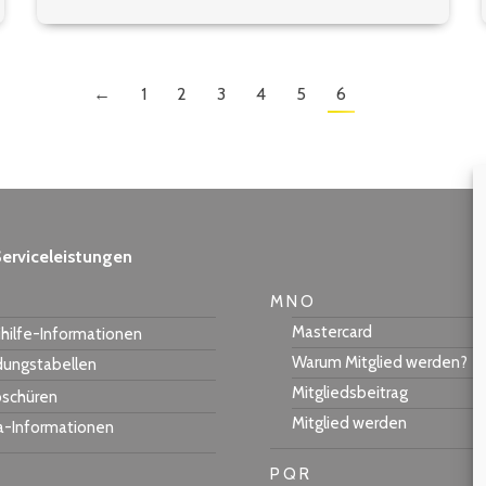
←
1
2
3
4
5
6
erviceleistungen
M N O
Mastercard
hilfe-Informationen
Warum Mitglied werden?
dungstabellen
Mitgliedsbeitrag
schüren
Mitglied werden
a-Informationen
P Q R