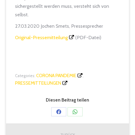
sichergestellt werden muss, versteht sich von
selbst.
27.03.2020 Jochen Smets, Pressesprecher
Original-Pressemitteilung
(PDF-Datei)
CORONA PANDEMIE
Categories:
,
PRESSEMITTEILUNGEN
Diesen Beitrag teilen
Share
Share
on
on
Kommentarnavigation
Facebook
WhatsApp