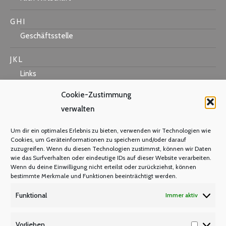
G H I
Geschäftsstelle
J K L
Links
Cookie-Zustimmung
verwalten
M N O
Um dir ein optimales Erlebnis zu bieten, verwenden wir Technologien wie
Mastercard
Cookies, um Geräteinformationen zu speichern und/oder darauf
zuzugreifen. Wenn du diesen Technologien zustimmst, können wir Daten
Warum Mitglied werden?
wie das Surfverhalten oder eindeutige IDs auf dieser Website verarbeiten.
Mitgliedsbeitrag
Wenn du deine Einwilligung nicht erteilst oder zurückziehst, können
bestimmte Merkmale und Funktionen beeinträchtigt werden.
Mitglied werden
Funktional
Immer aktiv
P Q R
Unsere Partner
Vorlieben