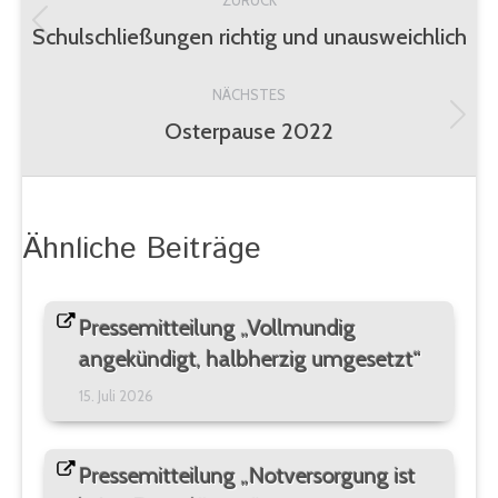
ZURÜCK
Schulschließungen richtig und unausweichlich
Vorheriger
Beitrag:
NÄCHSTES
Osterpause 2022
Nächster
Beitrag:
Ähnliche Beiträge
Pressemitteilung „Vollmundig
angekündigt, halbherzig umgesetzt“
15. Juli 2026
Pressemitteilung „Notversorgung ist