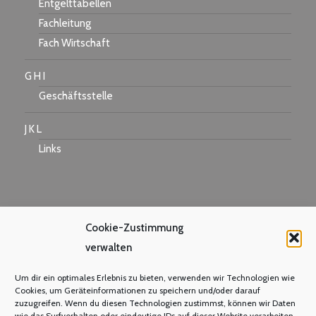
Entgelttabellen
Fachleitung
Fach Wirtschaft
G H I
Geschäftsstelle
J K L
Links
M N O
Cookie-Zustimmung
Mastercard
verwalten
Warum Mitglied werden?
Mitgliedsbeitrag
Um dir ein optimales Erlebnis zu bieten, verwenden wir Technologien wie
Cookies, um Geräteinformationen zu speichern und/oder darauf
Mitglied werden
zuzugreifen. Wenn du diesen Technologien zustimmst, können wir Daten
wie das Surfverhalten oder eindeutige IDs auf dieser Website verarbeiten.