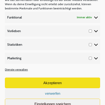
Wenn du deine Einwilligung nicht erteilst oder zurückziehst, können
P Q R
bestimmte Merkmale und Funktionen beeinträchtigt werden.
Unsere Partner
Funktional
Immer aktiv
Publikationen/Plakate
Recht/Besoldung/Versorgung
Vorlieben
Vorlieb
S T U
Tarifbeschäftigte
Statistiken
Statisti
V W X
Marketing
Versetzungsordnung APO-SI
Marketi
Wir über uns
Dienste verwalten
Volltextsuche
Akzeptieren
Search:
verwerfen
Einstellungen speichern