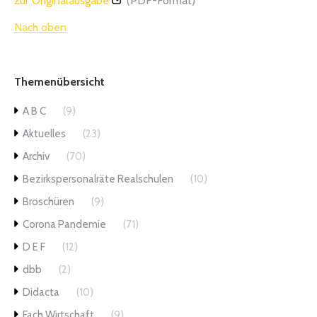
Zur Originalausgabe
(PDF-Format)
Nach oben
Themenübersicht
A B C
(9)
Aktuelles
(23)
Archiv
(70)
Bezirkspersonalräte Realschulen
(10)
Broschüren
(9)
Corona Pandemie
(71)
D E F
(12)
dbb
(2)
Didacta
(10)
Fach Wirtschaft
(9)