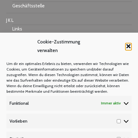
Geschäftsstelle
J K L
Links
Cookie-Zustimmung
verwalten
M N O
Um dir ein optimales Erlebnis zu bieten, verwenden wir Technologien wie
Mastercard
Cookies, um Geräteinformationen zu speichern und/oder darauf
zuzugreifen. Wenn du diesen Technologien zustimmst, können wir Daten
Warum Mitglied werden?
wie das Surfverhalten oder eindeutige IDs auf dieser Website verarbeiten.
Mitgliedsbeitrag
Wenn du deine Einwilligung nicht erteilst oder zurückziehst, können
bestimmte Merkmale und Funktionen beeinträchtigt werden.
Mitglied werden
Funktional
Immer aktiv
P Q R
Unsere Partner
Vorlieben
Vorlieb
Publikationen/Plakate
Recht/Besoldung/Versorgung