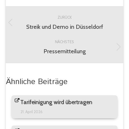
on
on
Kommentarnavigation
Facebook
WhatsApp
ZURÜCK
Streik und Demo in Düsseldorf
Vorheriger
Beitrag:
NÄCHSTES
Pressemitteilung
Nächster
Beitrag:
Ähnliche Beiträge
Tarifeinigung wird übertragen
21. April 2026