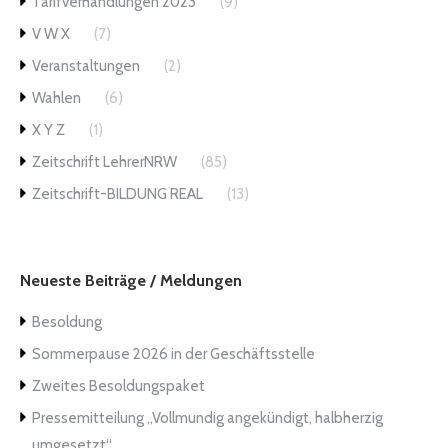
Tarifverhandlungen 2023
(9)
V W X
(7)
Veranstaltungen
(2)
Wahlen
(6)
X Y Z
(1)
Zeitschrift LehrerNRW
(85)
Zeitschrift-BILDUNG REAL
(13)
Neueste Beiträge / Meldungen
Besoldung
Sommerpause 2026 in der Geschäftsstelle
Zweites Besoldungspaket
Pressemitteilung „Vollmundig angekündigt, halbherzig
umgesetzt“