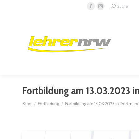
Search:
Suche
Facebook
Instagram
page
page
opens
opens
in
in
new
new
window
window
Fortbildung am 13.03.2023 
Sie befinden sich hier:
Start
Fortbildung
Fortbildung am 13.03.2023 in Dortmun