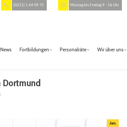
(0211) 1 64 09 71
Montag bis Freitag 9 - 16 Uhr
News
Fortbildungen
Personalräte
Wir über uns
in Dortmund
d
Jan.