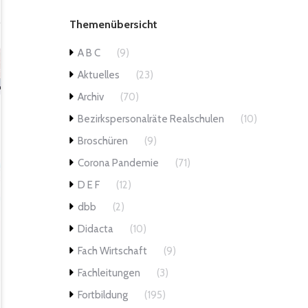
Themenübersicht
A B C
(9)
Aktuelles
(23)
Archiv
(70)
Bezirkspersonalräte Realschulen
(10)
Broschüren
(9)
Corona Pandemie
(71)
D E F
(12)
dbb
(2)
Didacta
(10)
Fach Wirtschaft
(9)
Fachleitungen
(3)
Fortbildung
(195)