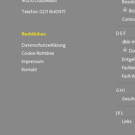
40210 Düsseldorf
Besol
Bro
Telefon: 0211 1640971
Coron
D E F
Rechtliches:
dbb-I
Datenschutzerklärung
Do
Cookie Richtlinie
Entgel
Impressum
Fachle
Kontakt
Fach W
G H I
Geschä
J K L
Links