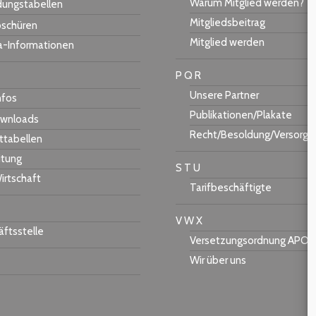
Warum Mitglied werden?
dungstabellen
Mitgliedsbeitrag
schüren
Mitglied werden
a-Informationen
P Q R
Unsere Partner
nfos
Publikationen/Plakate
wnloads
Recht/Besoldung/Versorgu
ttabellen
itung
S T U
irtschaft
Tarifbeschäftigte
V W X
ftsstelle
Versetzungsordnung APO-
Wir über uns