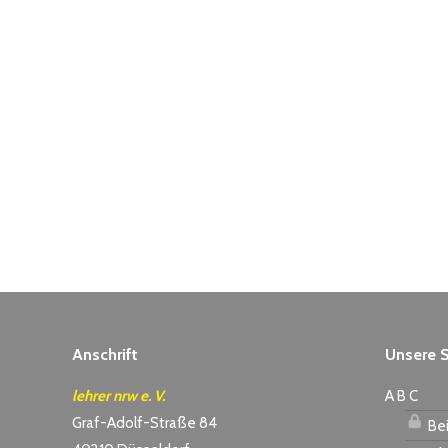
Anschrift
Unsere S
lehrer nrw e. V.
A B C
Graf-Adolf-Straße 84
Bei