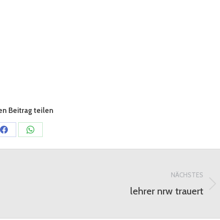
n Beitrag teilen
Share
Share
on
on
Facebook
WhatsApp
NÄCHSTES
lehrer nrw trauert
Nächster
Beitrag: