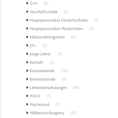
G H I
(6)
Geschäftsstelle
(1)
Hauptpersonalrat Gesamtschulen
(1)
Hauptpersonalrat-Realschulen
(3)
Inklusion/Integration
(2)
J K L
(3)
Junge Lehrer
(11)
Kontakt
(2)
Kreisverbände
(78)
Kreisvorstände
(7)
Lehrerräteschulungen
(16)
M N O
(7)
Mastercard
(1)
Mülheimer Kongress
(21)