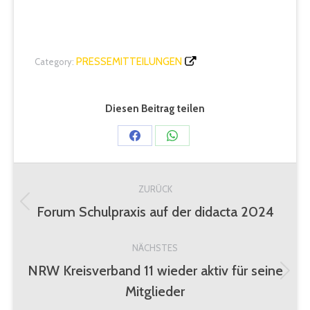
PRESSEMITTEILUNGEN
Category:
Diesen Beitrag teilen
Share
Share
on
on
Kommentarnavigation
Facebook
WhatsApp
ZURÜCK
Forum Schulpraxis auf der didacta 2024
Vorheriger
Beitrag:
NÄCHSTES
NRW Kreisverband 11 wieder aktiv für seine
Nächster
Mitglieder
Beitrag: