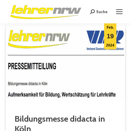
Suche
Search:
Feb.
19
2024
Bildungsmesse didacta in
Köln