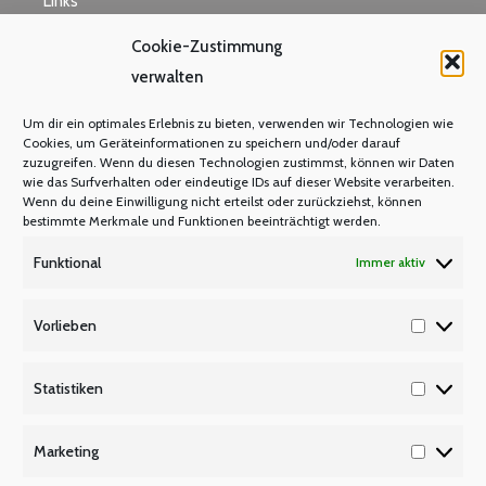
Links
Cookie-Zustimmung
verwalten
M N O
Um dir ein optimales Erlebnis zu bieten, verwenden wir Technologien wie
Mastercard
Cookies, um Geräteinformationen zu speichern und/oder darauf
zuzugreifen. Wenn du diesen Technologien zustimmst, können wir Daten
Warum Mitglied werden?
wie das Surfverhalten oder eindeutige IDs auf dieser Website verarbeiten.
Mitgliedsbeitrag
Wenn du deine Einwilligung nicht erteilst oder zurückziehst, können
bestimmte Merkmale und Funktionen beeinträchtigt werden.
Mitglied werden
Funktional
Immer aktiv
P Q R
Unsere Partner
Vorlieben
Vorlieb
Publikationen/Plakate
Recht/Besoldung/Versorgung
Statistiken
Statisti
S T U
Marketing
Tarifbeschäftigte
Marketi