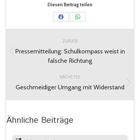
Diesen Beitrag teilen
Share
Share
on
on
Kommentarnavigation
Facebook
WhatsApp
ZURÜCK
Pressemitteilung: Schulkompass weist in
Vorheriger
falsche Richtung
Beitrag:
NÄCHSTES
Geschmeidiger Umgang mit Widerstand
Nächster
Beitrag:
Ähnliche Beiträge