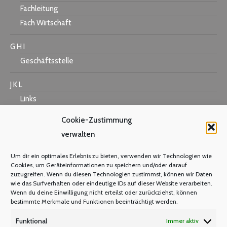
Fachleitung
Fach Wirtschaft
G H I
Geschäftsstelle
J K L
Links
Cookie-Zustimmung
verwalten
M N O
Um dir ein optimales Erlebnis zu bieten, verwenden wir Technologien wie
Mastercard
Cookies, um Geräteinformationen zu speichern und/oder darauf
zuzugreifen. Wenn du diesen Technologien zustimmst, können wir Daten
Warum Mitglied werden?
wie das Surfverhalten oder eindeutige IDs auf dieser Website verarbeiten.
Mitgliedsbeitrag
Wenn du deine Einwilligung nicht erteilst oder zurückziehst, können
bestimmte Merkmale und Funktionen beeinträchtigt werden.
Mitglied werden
Funktional
Immer aktiv