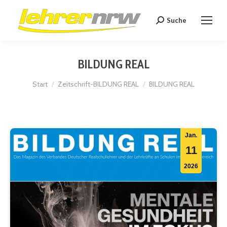
Suche
Search:
BILDUNG REAL
Sie befinden sich hier:
Start
Zeitschrift-BILDUNG REAL
BILDUNG REAL
Jan.
11
2026