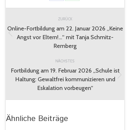
Share
Share
on
on
Kommentarnavigation
Facebook
WhatsApp
ZURÜCK
Online-Fortbildung am 22. Januar 2026 „Keine
Angst vor Eltern!…“ mit Tanja Schmitz-
Vorheriger
Beitrag:
Remberg
NÄCHSTES
Fortbildung am 19. Februar 2026 „Schule ist
Haltung: Gewaltfrei kommunizieren und
Nächster
Beitrag:
Eskalation vorbeugen“
Ähnliche Beiträge