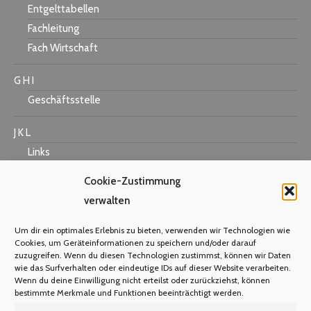
Entgelttabellen
Fachleitung
Fach Wirtschaft
G H I
Geschäftsstelle
J K L
Links
Cookie-Zustimmung
verwalten
M N O
Um dir ein optimales Erlebnis zu bieten, verwenden wir Technologien wie
Mastercard
Cookies, um Geräteinformationen zu speichern und/oder darauf
zuzugreifen. Wenn du diesen Technologien zustimmst, können wir Daten
Warum Mitglied werden?
wie das Surfverhalten oder eindeutige IDs auf dieser Website verarbeiten.
Mitgliedsbeitrag
Wenn du deine Einwilligung nicht erteilst oder zurückziehst, können
bestimmte Merkmale und Funktionen beeinträchtigt werden.
Mitglied werden