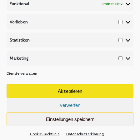
Funktional
Immer aktiv
P Q R
Unsere Partner
Vorlieben
Vorlieb
Publikationen/Plakate
Recht/Besoldung/Versorgung
Statistiken
Statisti
S T U
Marketing
Tarifbeschäftigte
Marketi
V W X
Dienste verwalten
Versetzungsordnung APO-SI
Wir über uns
Akzeptieren
verwerfen
Volltextsuche
Einstellungen speichern
Search:
Cookie-Richtlinie
Datenschutzerklärung