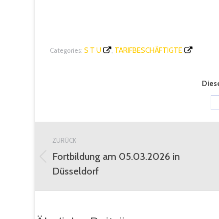
S T U
TARIFBESCHÄFTIGTE
Categories:
,
Diese
Kommentarnavigation
ZURÜCK
Fortbildung am 05.03.2026 in
Vorheriger
Düsseldorf
Beitrag: