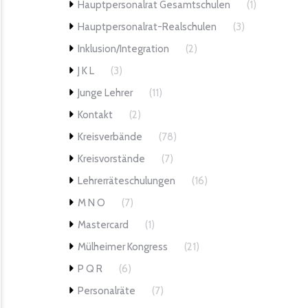
Hauptpersonalrat Gesamtschulen
(1)
Hauptpersonalrat-Realschulen
(3)
Inklusion/Integration
(2)
J K L
(3)
Junge Lehrer
(11)
Kontakt
(2)
Kreisverbände
(78)
Kreisvorstände
(7)
Lehrerräteschulungen
(16)
M N O
(7)
Mastercard
(1)
Mülheimer Kongress
(21)
P Q R
(6)
Personalräte
(7)