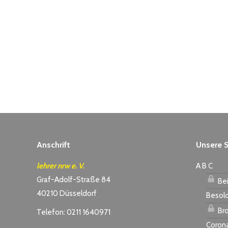
Anschrift
Unsere S
lehrer nrw e. V.
A B C
Graf-Adolf-Straße 84
Bei
40210 Düsseldorf
Besol
Bro
Telefon: 0211 1640971
Coron