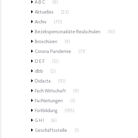
A B C
(9)
Aktuelles
(23)
Archiv
(70)
Bezirkspersonalräte Realschulen
(10)
Broschüren
(9)
Corona Pandemie
(71)
D E F
(12)
dbb
(2)
Didacta
(10)
Fach Wirtschaft
(9)
Fachleitungen
(3)
Fortbildung
(195)
G H I
(6)
Geschäftsstelle
(1)