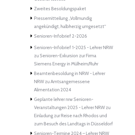
Zweites Besoldungspaket
Pressemitteilung „Vollmundig
angekündigt, halbherzig umgesetzt“
Senioren-Infobrief 2-2026
Senioren-Infobrief 1-2025 - Lehrer NRW
zu
Senioren-Exkursion zur Firma
Siemens Energy in Mülheim/Ruhr
Beamtenbesoldung in NRW - Lehrer
NRW
zu
Amtsangemessene
Alimentation 2024
Geplante lehrer nrw Senioren-
Veranstaltungen 2025 - Lehrer NRW
zu
Einladung zur Reise nach Rhodos und
zum Besuch des Landtags in Düsseldorf
Senioren-Termine 2024 – Lehrer NRW