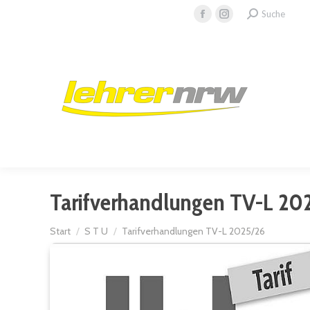
Search:
Suche
Facebook
Instagram
page
page
opens
opens
in
in
new
new
window
window
Tarifverhandlungen TV-L 20
Sie befinden sich hier:
Start
S T U
Tarifverhandlungen TV-L 2025/26