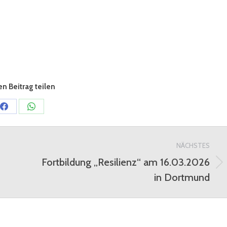
n Beitrag teilen
Share
Share
on
on
Facebook
WhatsApp
NÄCHSTES
Fortbildung „Resilienz“ am 16.03.2026
Nächster
in Dortmund
Beitrag: