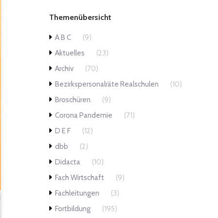
Themenübersicht
A B C
(9)
Aktuelles
(23)
Archiv
(70)
Bezirkspersonalräte Realschulen
(10)
Broschüren
(9)
Corona Pandemie
(71)
D E F
(12)
dbb
(2)
Didacta
(10)
Fach Wirtschaft
(9)
Fachleitungen
(3)
Fortbildung
(195)