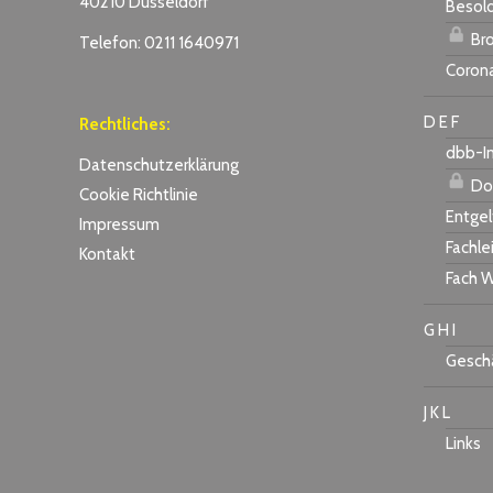
40210 Düsseldorf
Besol
Bro
Telefon: 0211 1640971
Coron
D E F
Rechtliches:
dbb-I
Datenschutzerklärung
Do
Cookie Richtlinie
Entgel
Impressum
Fachle
Kontakt
Fach W
G H I
Geschä
J K L
Links