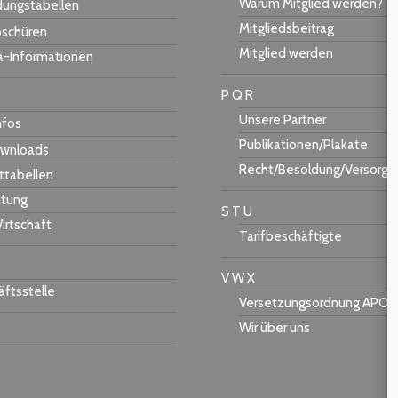
Warum Mitglied werden?
dungstabellen
Mitgliedsbeitrag
schüren
Mitglied werden
a-Informationen
P Q R
Unsere Partner
nfos
Publikationen/Plakate
wnloads
Recht/Besoldung/Versorgu
ttabellen
itung
S T U
irtschaft
Tarifbeschäftigte
V W X
ftsstelle
Versetzungsordnung APO-
Wir über uns