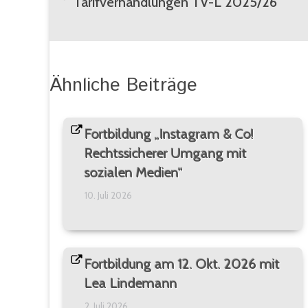
Tarifverhandlungen TV-L 2025/26
Vorheriger
Beitrag:
Ähnliche Beiträge
Fortbildung „Instagram & Co!
Rechtssicherer Umgang mit
sozialen Medien“
10. Juli 2026
Fortbildung am 12. Okt. 2026 mit
Lea Lindemann
2. Juli 2026