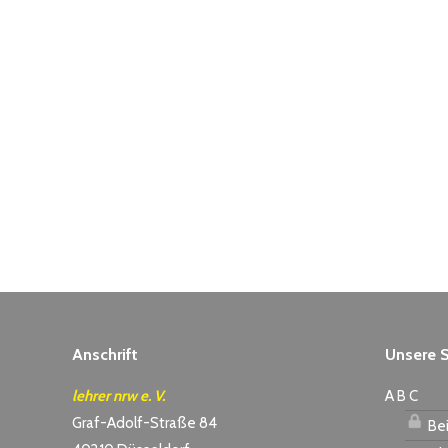
Anschrift
Unsere S
lehrer nrw e. V.
A B C
Graf-Adolf-Straße 84
Bei