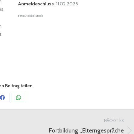
n,
Anmeldeschluss
: 11.02.2025
es
Foto: Adobe Stock
n
t.
n Beitrag teilen
Share
Share
on
on
Facebook
WhatsApp
NÄCHSTES
Fortbildung „Elterngespräche