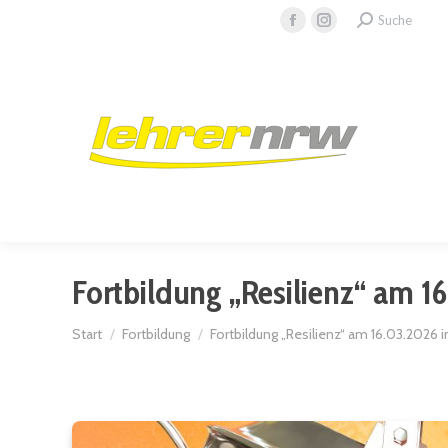
Search:
Suche
Facebook
Instagram
page
page
opens
opens
in
in
new
new
window
window
Fortbildung „Resilienz“ am 
Sie befinden sich hier:
Start
Fortbildung
Fortbildung „Resilienz“ am 16.03.2026 