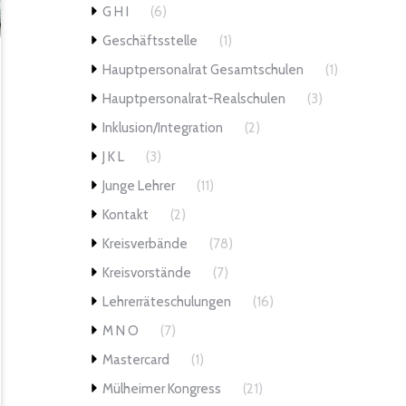
G H I
(6)
Geschäftsstelle
(1)
Hauptpersonalrat Gesamtschulen
(1)
Hauptpersonalrat-Realschulen
(3)
Inklusion/Integration
(2)
J K L
(3)
Junge Lehrer
(11)
Kontakt
(2)
Kreisverbände
(78)
Kreisvorstände
(7)
Lehrerräteschulungen
(16)
M N O
(7)
Mastercard
(1)
Mülheimer Kongress
(21)