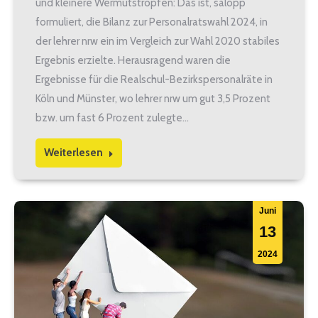
und kleinere Wermutstropfen: Das ist, salopp
formuliert, die Bilanz zur Personalratswahl 2024, in
der lehrer nrw ein im Vergleich zur Wahl 2020 stabiles
Ergebnis erzielte. Herausragend waren die
Ergebnisse für die Realschul-Bezirkspersonalräte in
Köln und Münster, wo lehrer nrw um gut 3,5 Prozent
bzw. um fast 6 Prozent zulegte…
Weiterlesen
Juni
13
2024