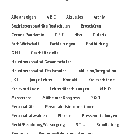
Alle anzeigen
A B C
Aktuelles
Archiv
Bezirkspersonalräte Realschulen
Broschüren
Corona Pandemie
D E F
dbb
Didacta
Fach Wirtschaft
Fachleitungen
Fortbildung
G H I
Geschäftsstelle
Hauptpersonalrat Gesamtschulen
Hauptpersonalrat-Realschulen
Inklusion/Integration
J K L
Junge Lehrer
Kontakt
Kreisverbände
Kreisvorstände
Lehrerräteschulungen
M N O
Mastercard
Mülheimer Kongress
P Q R
Personalräte
Personalratsinformationen
Personalratswahlen
Plakate
Pressemitteilungen
Recht/Besoldung/Versorgung
S T U
Schulleitung
Senioren
Senioren-Exkursionsplanungen