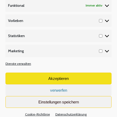
Funktional
Immer aktiv
P Q R
Unsere Partner
Vorlieben
Vorlieb
Publikationen/Plakate
Recht/Besoldung/Versorgung
Statistiken
Statisti
S T U
Marketing
Tarifbeschäftigte
Marketi
V W X
Dienste verwalten
Versetzungsordnung APO-SI
Wir über uns
Akzeptieren
verwerfen
Volltextsuche
Einstellungen speichern
Search:
Cookie-Richtlinie
Datenschutzerklärung