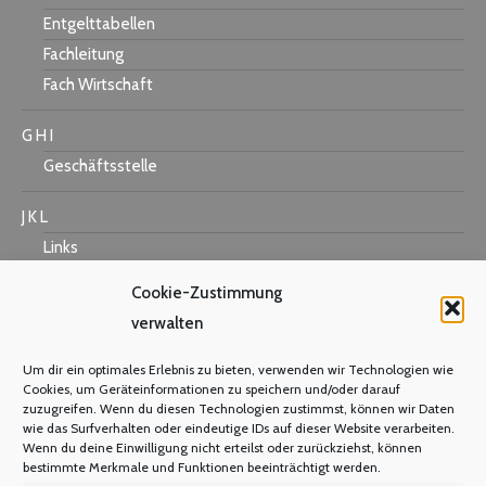
Entgelttabellen
Fachleitung
Fach Wirtschaft
G H I
Geschäftsstelle
J K L
Links
Cookie-Zustimmung
verwalten
M N O
Um dir ein optimales Erlebnis zu bieten, verwenden wir Technologien wie
Mastercard
Cookies, um Geräteinformationen zu speichern und/oder darauf
zuzugreifen. Wenn du diesen Technologien zustimmst, können wir Daten
Warum Mitglied werden?
wie das Surfverhalten oder eindeutige IDs auf dieser Website verarbeiten.
Mitgliedsbeitrag
Wenn du deine Einwilligung nicht erteilst oder zurückziehst, können
bestimmte Merkmale und Funktionen beeinträchtigt werden.
Mitglied werden