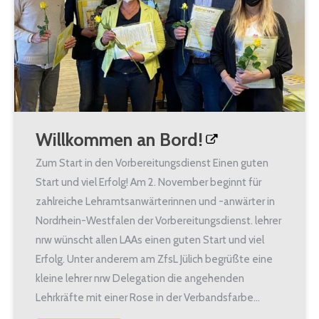
Willkommen an Bord!
Zum Start in den Vorbereitungsdienst Einen guten
Start und viel Erfolg! Am 2. November beginnt für
zahlreiche Lehramtsanwärterinnen und -anwärter in
Nordrhein-Westfalen der Vorbereitungsdienst. lehrer
nrw wünscht allen LAAs einen guten Start und viel
Erfolg. Unter anderem am ZfsL Jülich begrüßte eine
kleine lehrer nrw Delegation die angehenden
Lehrkräfte mit einer Rose in der Verbandsfarbe…