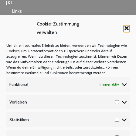
J K L
Links
Cookie-Zustimmung
verwalten
M N O
Um dir ein optimales Erlebnis zu bieten, verwenden wir Technologien wie
Mastercard
Cookies, um Geräteinformationen zu speichern und/oder darauf
zuzugreifen. Wenn du diesen Technologien zustimmst, können wir Daten
Warum Mitglied werden?
wie das Surfverhalten oder eindeutige IDs auf dieser Website verarbeiten.
Mitgliedsbeitrag
Wenn du deine Einwilligung nicht erteilst oder zurückziehst, können
bestimmte Merkmale und Funktionen beeinträchtigt werden.
Mitglied werden
Funktional
Immer aktiv
P Q R
Unsere Partner
Vorlieben
Vorlieb
Publikationen/Plakate
Recht/Besoldung/Versorgung
Statistiken
Statisti
S T U