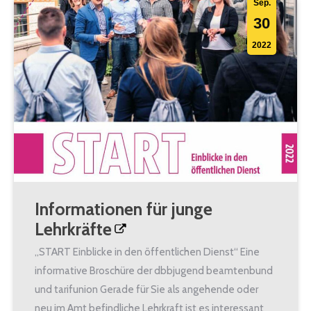
Sep.
30
2022
Informationen für junge
Lehrkräfte
„START Einblicke in den öffentlichen Dienst“ Eine
informative Broschüre der dbbjugend beamtenbund
und tarifunion Gerade für Sie als angehende oder
neu im Amt befindliche Lehrkraft ist es interessant