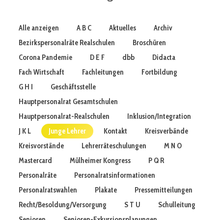
Alle anzeigen
A B C
Aktuelles
Archiv
Bezirkspersonalräte Realschulen
Broschüren
Corona Pandemie
D E F
dbb
Didacta
Fach Wirtschaft
Fachleitungen
Fortbildung
G H I
Geschäftsstelle
Hauptpersonalrat Gesamtschulen
Hauptpersonalrat-Realschulen
Inklusion/Integration
J K L
Junge Lehrer
Kontakt
Kreisverbände
Kreisvorstände
Lehrerräteschulungen
M N O
Mastercard
Mülheimer Kongress
P Q R
Personalräte
Personalratsinformationen
Personalratswahlen
Plakate
Pressemitteilungen
Recht/Besoldung/Versorgung
S T U
Schulleitung
Senioren
Senioren-Exkursionsplanungen