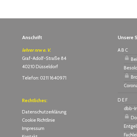
Anschrift
Unsere S
lehrer nrw e. V.
A B C
Graf-Adolf-Straße 84
Bei
40210 Düsseldorf
Besol
Bro
Telefon: 0211 1640971
Coron
D E F
Rechtliches:
dbb-I
Datenschutzerklärung
Do
Cookie Richtlinie
Entgel
Impressum
Fachle
Kontakt