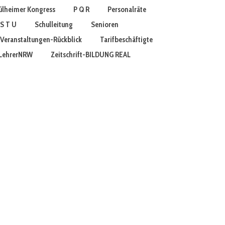
lheimer Kongress
P Q R
Personalräte
S T U
Schulleitung
Senioren
Veranstaltungen-Rückblick
Tarifbeschäftigte
t LehrerNRW
Zeitschrift-BILDUNG REAL