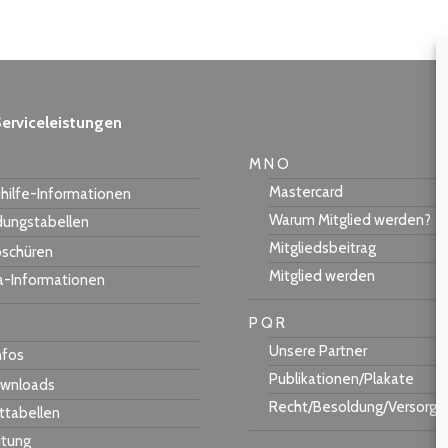
erviceleistungen
M N O
Mastercard
hilfe-Informationen
Warum Mitglied werden?
dungstabellen
Mitgliedsbeitrag
schüren
Mitglied werden
a-Informationen
P Q R
Unsere Partner
nfos
Publikationen/Plakate
wnloads
Recht/Besoldung/Versorgu
ttabellen
itung