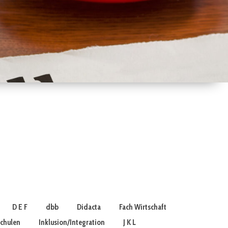
D E F
dbb
Didacta
Fach Wirtschaft
schulen
Inklusion/Integration
J K L