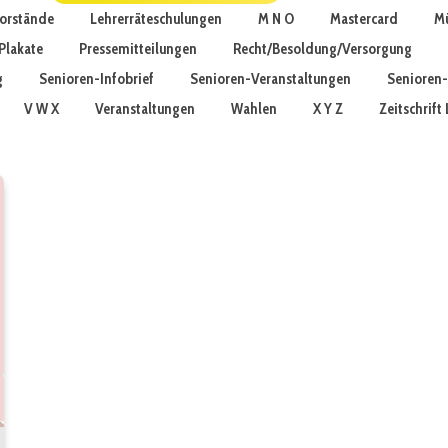
vorstände
Lehrerräteschulungen
M N O
Mastercard
Mü
Plakate
Pressemitteilungen
Recht/Besoldung/Versorgung
g
Senioren-Infobrief
Senioren-Veranstaltungen
Senioren-
V W X
Veranstaltungen
Wahlen
X Y Z
Zeitschrif