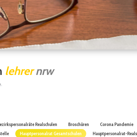
n
lehrer
nrw
e.
ezirkspersonalräte Realschulen
Broschüren
Corona Pandemie
telle
Hauptpersonalrat Gesamtschulen
Hauptpersonalrat-Real