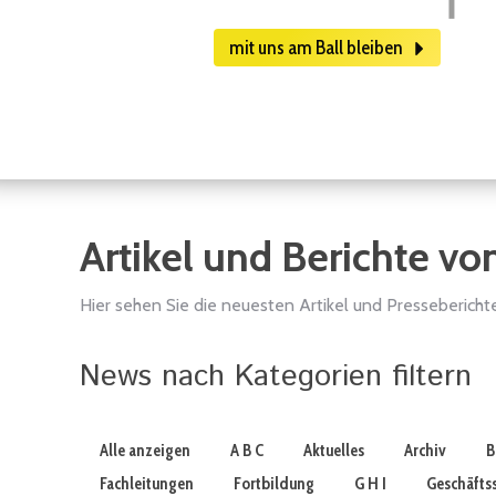
mit uns am Ball bleiben
Artikel und Berichte vo
Hier sehen Sie die neuesten Artikel und Pressebericht
News nach Kategorien filtern
Alle anzeigen
A B C
Aktuelles
Archiv
B
Fachleitungen
Fortbildung
G H I
Geschäftss