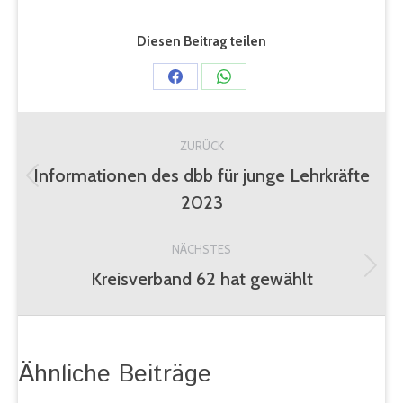
Diesen Beitrag teilen
Share
Share
on
on
Kommentarnavigation
Facebook
WhatsApp
ZURÜCK
Informationen des dbb für junge Lehrkräfte
Vorheriger
2023
Beitrag:
NÄCHSTES
Kreisverband 62 hat gewählt
Nächster
Beitrag:
Ähnliche Beiträge