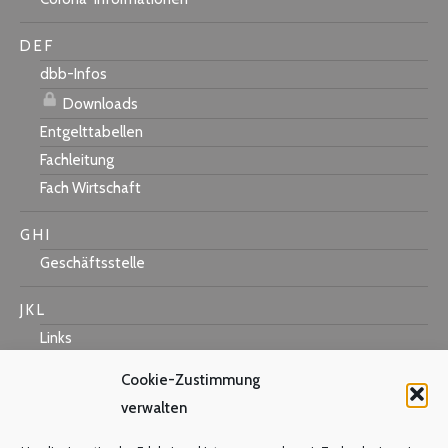
D E F
dbb-Infos
Downloads
Entgelttabellen
Fachleitung
Fach Wirtschaft
G H I
Geschäftsstelle
J K L
Links
Cookie-Zustimmung
verwalten
M N O