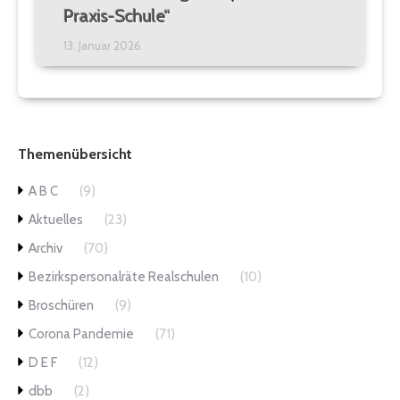
Praxis-Schule“
13. Januar 2026
Themenübersicht
A B C
(9)
Aktuelles
(23)
Archiv
(70)
Bezirkspersonalräte Realschulen
(10)
Broschüren
(9)
Corona Pandemie
(71)
D E F
(12)
dbb
(2)