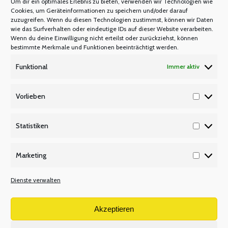
Um dir ein optimales Erlebnis zu bieten, verwenden wir Technologien wie
Mastercard
Cookies, um Geräteinformationen zu speichern und/oder darauf
zuzugreifen. Wenn du diesen Technologien zustimmst, können wir Daten
Warum Mitglied werden?
wie das Surfverhalten oder eindeutige IDs auf dieser Website verarbeiten.
Mitgliedsbeitrag
Wenn du deine Einwilligung nicht erteilst oder zurückziehst, können
bestimmte Merkmale und Funktionen beeinträchtigt werden.
Mitglied werden
Funktional
Immer aktiv
P Q R
Unsere Partner
Vorlieben
Vorlieb
Publikationen/Plakate
Recht/Besoldung/Versorgung
Statistiken
Statisti
S T U
Marketing
Tarifbeschäftigte
Marketi
V W X
Dienste verwalten
Versetzungsordnung APO-SI
Wir über uns
Akzeptieren