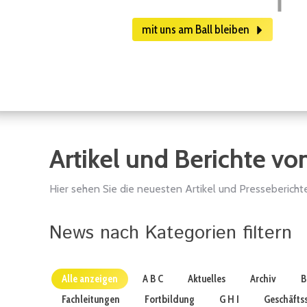
mit uns am Ball bleiben
Artikel und Berichte vo
Hier sehen Sie die neuesten Artikel und Pressebericht
News nach Kategorien filtern
Alle anzeigen
A B C
Aktuelles
Archiv
B
Fachleitungen
Fortbildung
G H I
Geschäftss