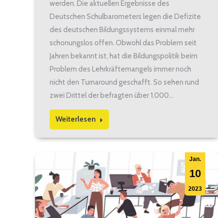
werden. Die aktuellen Ergebnisse des
Deutschen Schulbarometers legen die Defizite
des deutschen Bildungssystems einmal mehr
schonungslos offen. Obwohl das Problem seit
Jahren bekannt ist, hat die Bildungspolitik beim
Problem des Lehrkräftemangels immer noch
nicht den Turnaround geschafft. So sehen rund
zwei Drittel der befragten über 1.000…
Weiterlesen
Jan.
10
2023