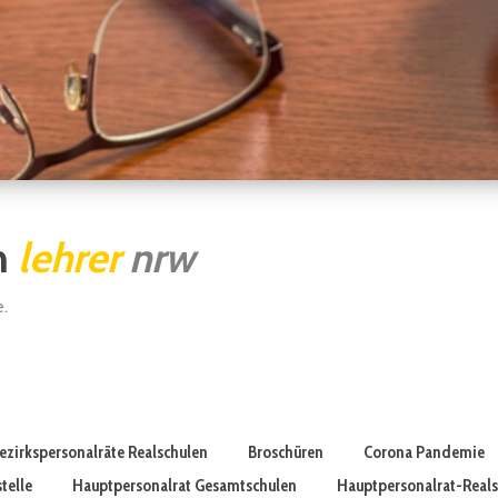
n
lehrer
nrw
e.
ezirkspersonalräte Realschulen
Broschüren
Corona Pandemie
telle
Hauptpersonalrat Gesamtschulen
Hauptpersonalrat-Real