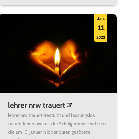
Jan.
11
2023
lehrer nrw trauert
lehrer nrw trauert Bestürzt und fassungslos
trauert lehrer nrw mit der Schulgemeinschaft um
die am 10. Januar in Ibbenbüren getötete