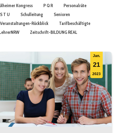
lheimer Kongress
P Q R
Personalräte
S T U
Schulleitung
Senioren
Veranstaltungen-Rückblick
Tarifbeschäftigte
t LehrerNRW
Zeitschrift-BILDUNG REAL
Jan.
21
2023