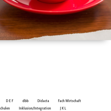
D E F
dbb
Didacta
Fach Wirtschaft
schulen
Inklusion/Integration
J K L