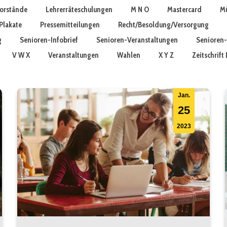
vorstände
Lehrerräteschulungen
M N O
Mastercard
Mü
Plakate
Pressemitteilungen
Recht/Besoldung/Versorgung
g
Senioren-Infobrief
Senioren-Veranstaltungen
Senioren-
V W X
Veranstaltungen
Wahlen
X Y Z
Zeitschrif
Jan.
25
2023