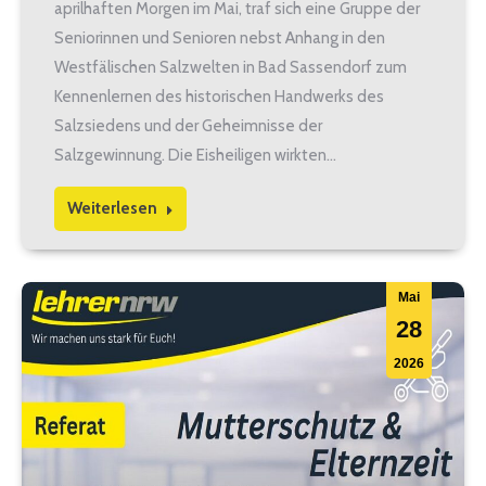
aprilhaften Morgen im Mai, traf sich eine Gruppe der
Seniorinnen und Senioren nebst Anhang in den
Westfälischen Salzwelten in Bad Sassendorf zum
Kennenlernen des historischen Handwerks des
Salzsiedens und der Geheimnisse der
Salzgewinnung. Die Eisheiligen wirkten…
Weiterlesen
Mai
28
2026