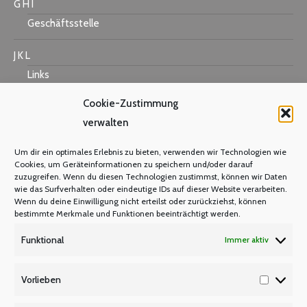
G H I
Geschäftsstelle
J K L
Links
Cookie-Zustimmung
verwalten
M N O
Um dir ein optimales Erlebnis zu bieten, verwenden wir Technologien wie
Mastercard
Cookies, um Geräteinformationen zu speichern und/oder darauf
zuzugreifen. Wenn du diesen Technologien zustimmst, können wir Daten
Warum Mitglied werden?
wie das Surfverhalten oder eindeutige IDs auf dieser Website verarbeiten.
Mitgliedsbeitrag
Wenn du deine Einwilligung nicht erteilst oder zurückziehst, können
bestimmte Merkmale und Funktionen beeinträchtigt werden.
Mitglied werden
Funktional
Immer aktiv
P Q R
Unsere Partner
Vorlieben
Vorlieb
Publikationen/Plakate