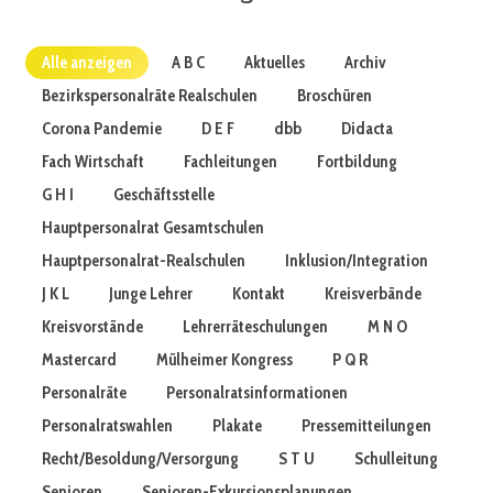
Alle anzeigen
A B C
Aktuelles
Archiv
Bezirkspersonalräte Realschulen
Broschüren
Corona Pandemie
D E F
dbb
Didacta
Fach Wirtschaft
Fachleitungen
Fortbildung
G H I
Geschäftsstelle
Hauptpersonalrat Gesamtschulen
Hauptpersonalrat-Realschulen
Inklusion/Integration
J K L
Junge Lehrer
Kontakt
Kreisverbände
Kreisvorstände
Lehrerräteschulungen
M N O
Mastercard
Mülheimer Kongress
P Q R
Personalräte
Personalratsinformationen
Personalratswahlen
Plakate
Pressemitteilungen
Recht/Besoldung/Versorgung
S T U
Schulleitung
Senioren
Senioren-Exkursionsplanungen