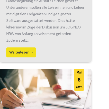
Landesregierung ein Ausrufezeichen gesetzt.
Unter anderem sollen alle Lehrerinnen und Lehrer
mit digitalen Endgeräten und geeigneter
Software ausgestattet werden. Dies hatte
lehrer nrw im Zuge der Diskussion um LOGINEO
NRW von Anfang an vehement gefordert.
Zudem stellt…
Weiterlesen
Mai
6
2020