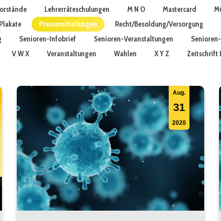
vorstände
Lehrerräteschulungen
M N O
Mastercard
Mü
Plakate
Pressemitteilungen
Recht/Besoldung/Versorgung
g
Senioren-Infobrief
Senioren-Veranstaltungen
Senioren-
V W X
Veranstaltungen
Wahlen
X Y Z
Zeitschrif
Aug.
31
2020