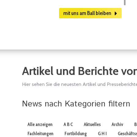
mit uns am Ball bleiben
Artikel und Berichte vo
Hier sehen Sie die neuesten Artikel und Pressebericht
News nach Kategorien filtern
Alle anzeigen
A B C
Aktuelles
Archiv
B
Fachleitungen
Fortbildung
G H I
Geschäftss