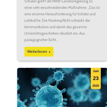
Schulen greift die NRW-Landesregierung zu
einer sehr einschneidenden Maßnahme. „Das ist
eine enorme Herausforderung für Schüler und
Lehrkräfte. Die Maskenpflicht schränkt die
Kommunikation und damit das gesamte
Unterrichtsgeschehen deutlich ein. Aus
pädagogischer Sicht…
Weiterlesen
Juni
23
2020