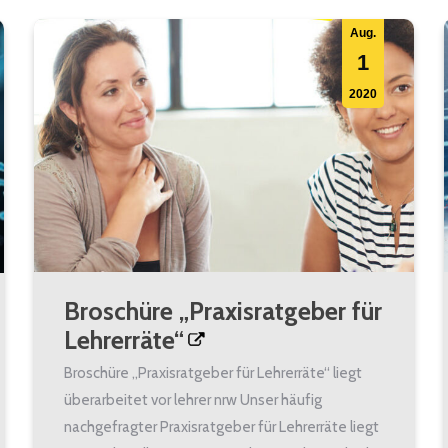
Aug.
1
2020
Broschüre „Praxisratgeber für
Lehrerräte“
Broschüre „Praxisratgeber für Lehrerräte“ liegt
überarbeitet vor lehrer nrw Unser häufig
nachgefragter Praxisratgeber für Lehrerräte liegt