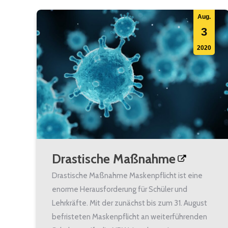
Aug.
3
2020
Drastische Maßnahme
Drastische Maßnahme Maskenpflicht ist eine
enorme Herausforderung für Schüler und
Lehrkräfte. Mit der zunächst bis zum 31. August
befristeten Maskenpflicht an weiterführenden