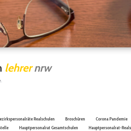
n
lehrer
nrw
e.
ezirkspersonalräte Realschulen
Broschüren
Corona Pandemie
telle
Hauptpersonalrat Gesamtschulen
Hauptpersonalrat-Real