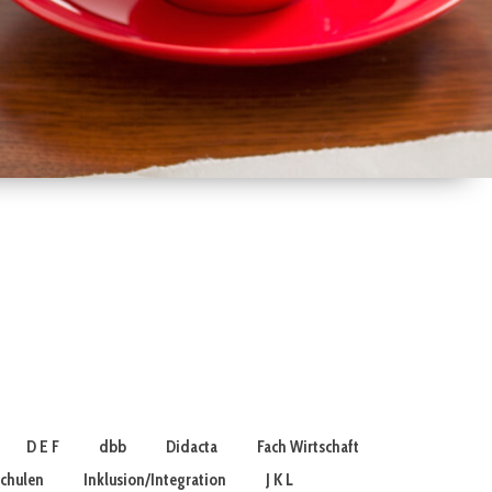
D E F
dbb
Didacta
Fach Wirtschaft
schulen
Inklusion/Integration
J K L