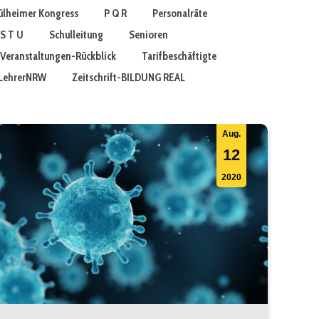
lheimer Kongress
P Q R
Personalräte
S T U
Schulleitung
Senioren
Veranstaltungen-Rückblick
Tarifbeschäftigte
t LehrerNRW
Zeitschrift-BILDUNG REAL
Aug.
12
2020