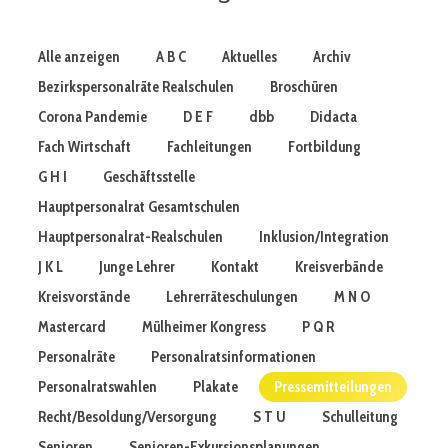
Alle anzeigen
A B C
Aktuelles
Archiv
Bezirkspersonalräte Realschulen
Broschüren
Corona Pandemie
D E F
dbb
Didacta
Fach Wirtschaft
Fachleitungen
Fortbildung
G H I
Geschäftsstelle
Hauptpersonalrat Gesamtschulen
Hauptpersonalrat-Realschulen
Inklusion/Integration
J K L
Junge Lehrer
Kontakt
Kreisverbände
Kreisvorstände
Lehrerräteschulungen
M N O
Mastercard
Mülheimer Kongress
P Q R
Personalräte
Personalratsinformationen
Personalratswahlen
Plakate
Pressemitteilungen
Recht/Besoldung/Versorgung
S T U
Schulleitung
Senioren
Senioren-Exkursionsplanungen