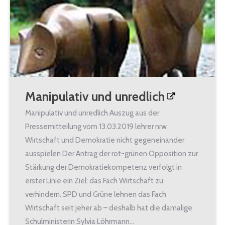
Manipulativ und unredlich
Manipulativ und unredlich Auszug aus der
Pressemitteilung vom 13.03.2019 lehrer nrw
Wirtschaft und Demokratie nicht gegeneinander
ausspielen Der Antrag der rot-grünen Opposition zur
Stärkung der Demokratiekompetenz verfolgt in
erster Linie ein Ziel: das Fach Wirtschaft zu
verhindern. SPD und Grüne lehnen das Fach
Wirtschaft seit jeher ab – deshalb hat die damalige
Schulministerin Sylvia Löhrmann…