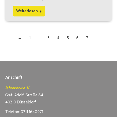
Weiterlesen
←
1
…
3
4
5
6
7
Anschrift
lehrer nrw e. V.
Graf-Adolf-Straße 84
40210 Düsseldorf
Telefon: 0211 1640971