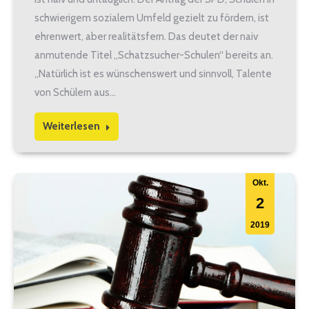
schwierigem sozialem Umfeld gezielt zu fördern, ist
ehrenwert, aber realitätsfern. Das deutet der naiv
anmutende Titel „Schatzsucher-Schulen“ bereits an.
„Natürlich ist es wünschenswert und sinnvoll, Talente
von Schülern aus…
Weiterlesen
Okt.
2
2019