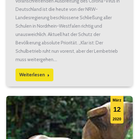
voranschreitenden Ausbreitung des Corona-Virus in
Deutschland ist die heute von der NRW-
Landesregierung beschlossene Schließung aller
Schulen in Nordrhein-Westfalen richtig und
unausweichlich. Aktuell hat der Schutz der
Bevölkerung absolute Priorität. „Klar ist: Der
Schulbetrieb ruht nun vorerst, aber der Lernbetrieb
muss weitergehen.…
Weiterlesen
März
12
2020