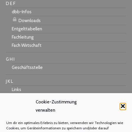
D E F
dbb-Infos
Downloads
Entgelttabellen
Fachleitung
Fach Wirtschaft
G H I
Geschäftsstelle
J K L
Links
Cookie-Zustimmung
verwalten
M N O
Um dir ein optimales Erlebnis zu bieten, verwenden wir Technologien wie
Mastercard
Cookies, um Geräteinformationen zu speichern und/oder darauf