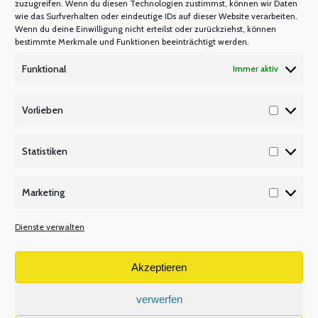
zuzugreifen. Wenn du diesen Technologien zustimmst, können wir Daten
Warum Mitglied werden?
wie das Surfverhalten oder eindeutige IDs auf dieser Website verarbeiten.
Mitgliedsbeitrag
Wenn du deine Einwilligung nicht erteilst oder zurückziehst, können
bestimmte Merkmale und Funktionen beeinträchtigt werden.
Mitglied werden
Funktional
Immer aktiv
P Q R
Unsere Partner
Vorlieben
Vorlieb
Publikationen/Plakate
Recht/Besoldung/Versorgung
Statistiken
Statisti
S T U
Marketing
Tarifbeschäftigte
Marketi
V W X
Dienste verwalten
Versetzungsordnung APO-SI
Wir über uns
Akzeptieren
verwerfen
Volltextsuche